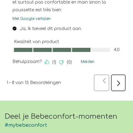
et surtout pas confortable en main sinon la
poussette est très bien.
Met Google vertalen
Ja, Ik beveel dit product aan.
Kwaliteit van product
Kwaliteit van product, 4.0 van 5
4.0
Behulpzaam?
Melden
(
1
)
(
0
)
Vorige
Beoo
1
–
8 van 13
Beoordelingen
Volgen
Beoord
Deel je Bebeconfort-momenten
#mybebeconfort