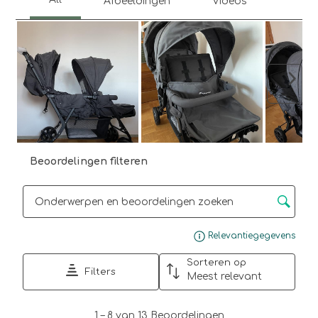
Volg
Beoordelingen filteren
Onderwerpen en beoordelingen zoeken per regio
Gee
Relevantiegegevens
Sorteren op
Filters
Meest relevant
1
1
–
8 van 13
Beoordelingen