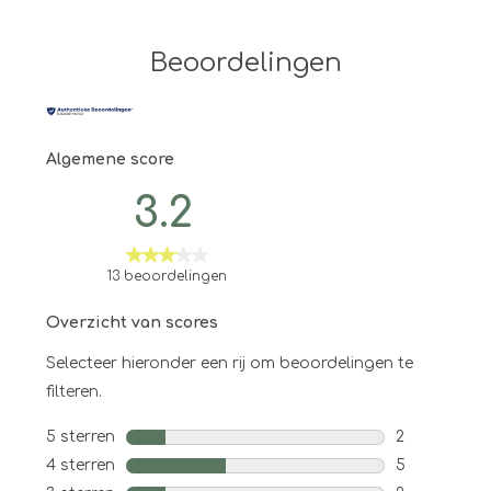
Beoordelingen
Algemene score
3.2
13 beoordelingen
Overzicht van scores
Selecteer hieronder een rij om beoordelingen te
filteren.
5 sterren
sterren
2
2 beoordelin
4 sterren
sterren
5
5 beoordeli