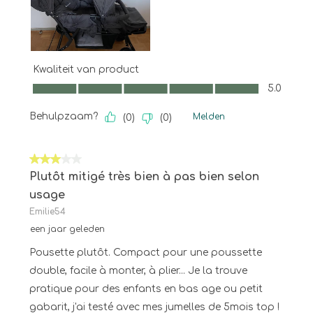
Kwaliteit van product
Kwaliteit van product, 5.0 van 5
5.0
Behulpzaam?
Melden
(
0
)
(
0
)
3 van 5 sterren.
Plutôt mitigé très bien à pas bien selon
usage
Emilie54
een jaar geleden
Pousette plutôt. Compact pour une poussette
double, facile à monter, à plier... Je la trouve
pratique pour des enfants en bas age ou petit
gabarit, j'ai testé avec mes jumelles de 5mois top !