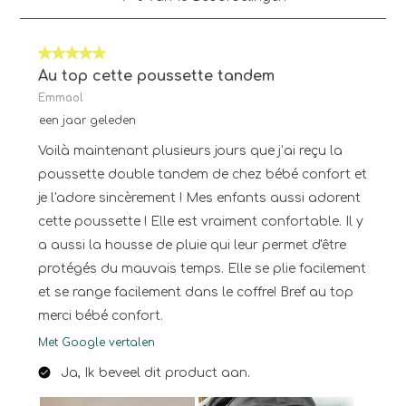
tot
8
van
5 van 5 sterren.
13
Beoordelingen.
Au top cette poussette tandem
Emmaol
een jaar geleden
Voilà maintenant plusieurs jours que j’ai reçu la
poussette double tandem de chez bébé confort et
je l'adore sincèrement ! Mes enfants aussi adorent
cette poussette ! Elle est vraiment confortable. Il y
a aussi la housse de pluie qui leur permet d'être
protégés du mauvais temps. Elle se plie facilement
et se range facilement dans le coffre! Bref au top
merci bébé confort.
Met Google vertalen
Ja, Ik beveel dit product aan.