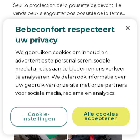
Seul la proctection de la pousette de devant. Le
vends peux s engoufrer pas possible de la ferme...
Par contre j'ai testé également avec une jumelle de
Bebeconfort respecteert
5mois et sa sœur de 42mois dedans ( gros
uw privacy
gabarit) alors la pas le top, ma grande était
serrer pouvez a peine bouger, ses jambes
We gebruiken cookies om inhoud en
recroquevillé, elle mesure 1m03. Bref pour. Une
advertenties te personaliseren, sociale
petite distance sa allait mais. Une grande pas sur
mediafuncties aan te bieden en ons verkeer
! Manque peut être aussi un peu de rembourrage
te analyseren. We delen ook informatie over
Met Google vertalen
uw gebruik van onze site met onze partners
Nee, Ik beveel dit product niet aan.
voor sociale media, reclame en analytics.
Alle cookies
Cookie-
accepteren
instellingen