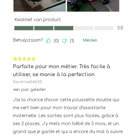
Kwaliteit van product
Kwaliteit van product, 3.0 van 5
3.0
Behulpzaam?
Melden
(
0
)
(
1
)
5 van 5 sterren.
Parfaite pour mon métier. Très facile à
utiliser, se manie à la perfection
Sandrine54600
een jaar geleden
J'ai la chance d'avoir cette poussette double qui
me sert bien pour mon travail d'assistante
maternelle. Les sorties sont plus faciles, grâce à
ses 2 places. J'y mets mon bébé de 3 mois, et un
grand que je garde et qui a encore du mal à suivre.