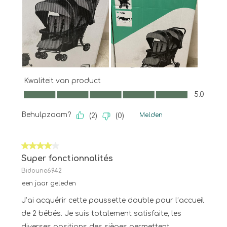
Kwaliteit van product
Kwaliteit van product, 5.0 van 5
5.0
Behulpzaam?
Melden
(
2
)
(
0
)
4 van 5 sterren.
Super fonctionnalités
Bidoune6942
een jaar geleden
J’ai acquérir cette poussette double pour l’accueil
de 2 bébés. Je suis totalement satisfaite, les
diverses positions des sièges permettent