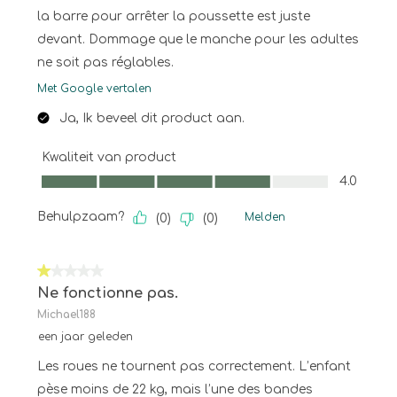
la barre pour arrêter la poussette est juste
devant. Dommage que le manche pour les adultes
ne soit pas réglables.
Met Google vertalen
Ja, Ik beveel dit product aan.
Kwaliteit van product
Kwaliteit van product, 4.0 van 5
4.0
Behulpzaam?
Melden
(
0
)
(
0
)
1 van 5 sterren.
Ne fonctionne pas.
Michael188
een jaar geleden
Les roues ne tournent pas correctement. L’enfant
pèse moins de 22 kg, mais l’une des bandes