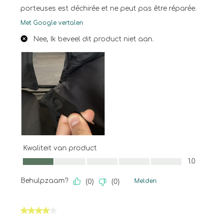
porteuses est déchirée et ne peut pas être réparée.
Met Google vertalen
Nee, Ik beveel dit product niet aan.
Kwaliteit van product
Kwaliteit van product, 1.0 van 5
1.0
Behulpzaam?
Melden
(
0
)
(
0
)
4 van 5 sterren.