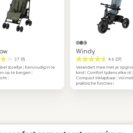
bow
Windy
3.7
(11)
4.6
(37)
bel stoeltje
|
Eenvoudig in te
Verandert mee met je opgro
en op te bergen
|
kind
|
Comfort tijdens elke rit
|
icht
|
Compact inklapbaar
|
Vol me
praktische functies
|
Mineral Green
Kleur
Miner
Deel je Bebeconfo