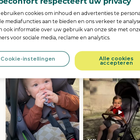
beconfort respecteert uw privacy
#mybebeconf
ebruiken cookies om inhoud en advertenties te persona
ale mediafuncties aan te bieden en ons verkeer te analy
n ook informatie over uw gebruik van onze site met onz
Upload Yours Here
ers voor sociale media, reclame en analytics.
sel
h product photos. Use the previous and next buttons to navigate.
Alle cookies
Cookie-instellingen
accepteren