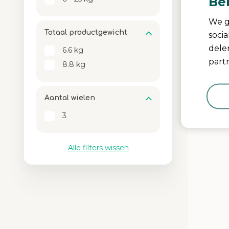
Be
We g
Totaal productgewicht
soci
dele
6.6 kg
partn
8.8 kg
Media Carou
Carousel wit
Aantal wielen
3
Alle filters wissen