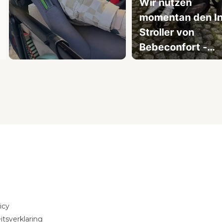
Wir nutzen
momentan den I
Stroller von
Bebeconfort -
praktisch ab der
Slidepanel 1 of 3, Showing items 1 to 3 of 9.
Geburt und echt
unkompliziert im
Alltag🍀 Er ist leicht,
lässt sich schnell
zusammenklapp
und die Farbe
Mineral Graphite 
schön dezent un
zeitlos💫 Danke
icy
bebeconfort_eu 
itsverklaring