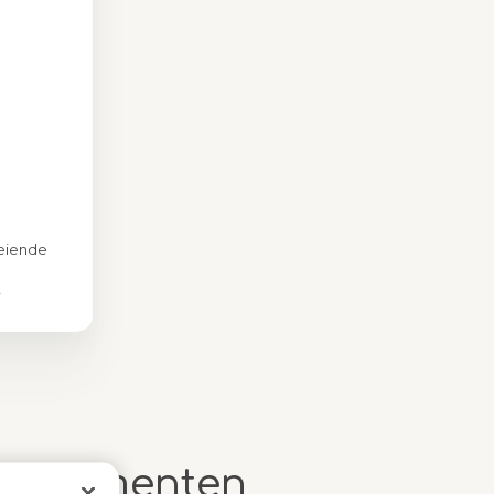
eiende
t
al Blue
rt-momenten