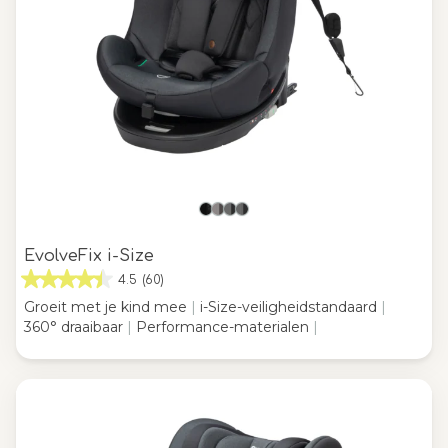
EvolveFix i-Size
4.5
(60)
Groeit met je kind mee
|
i-Size-veiligheidstandaard
|
360° draaibaar
|
Performance-materialen
|