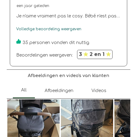
een jaar geleden
Je n'aime vraiment pas le cosy. Bébé n'est pas
confortable. Surtout qu'il est potelé. Il est à
Volledige beoordeling weergeven
l'étroit . Le cosy me fait regretter mon achat
35 personen vonden dit nuttig
3
2 en 1
Beoordelingen weergeven: 
Afbeeldingen en video's van klanten
Volg