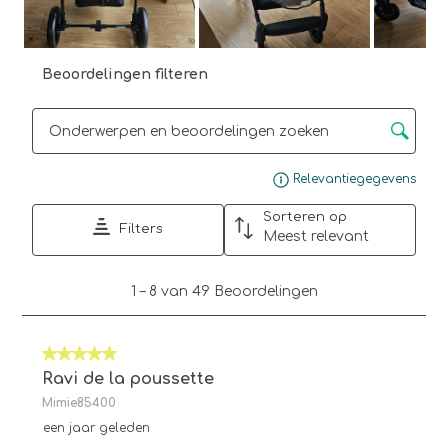
Beoordelingen filteren
Onderwerpen en beoordelingen zoeken per regio
Gee
Relevantiegegevens
Sorteren op
Filters
Meest relevant
1
1
–
8 van 49
Beoordelingen
tot
8
van
5 van 5 sterren.
49
Beoordelingen.
Ravi de la poussette
Mimie85400
een jaar geleden