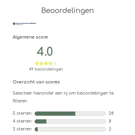
Beoordelingen
Algemene score
4.0
49 beoordelingen
Overzicht van scores
Selecteer hieronder een rij om beoordelingen te
filteren.
5 sterren
sterren
28
28 beoordel
4 sterren
sterren
8
8 beoordelin
3 sterren
sterren
2