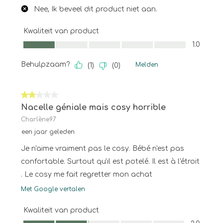
Nee, Ik beveel dit product niet aan.
Kwaliteit van product
Kwaliteit van product, 1.0 van 5
1.0
Behulpzaam?
Melden
(
1
)
(
0
)
2 van 5 sterren.
Nacelle géniale mais cosy horrible
Charlène97
een jaar geleden
Je n'aime vraiment pas le cosy. Bébé n'est pas
confortable. Surtout qu'il est potelé. Il est à l'étroit
. Le cosy me fait regretter mon achat
Met Google vertalen
Kwaliteit van product
Kwaliteit van product, 2.0 van 5