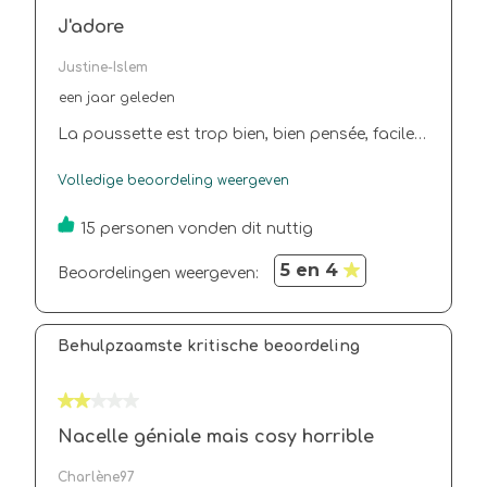
J'adore
Justine-Islem
een jaar geleden
La poussette est trop bien, bien pensée, facile à
pile et monter. Le simili cuir au niveau de la prise
Volledige beoordeling weergeven
en main j'adore. Trop mignon le koala dans le
carton à découper. Pas encore testé car bébé
15 personen vonden dit nuttig
n'est pas encore là mais déjà j'adore.
5 en 4
Beoordelingen weergeven: 
Behulpzaamste kritische beoordeling
2 van 5 sterren.
Nacelle géniale mais cosy horrible
Charlène97