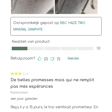
Oorspronkelijk gepost op
BBC HAZE TRIO
MINERAL GRAPHITE
Kwaliteit van product
Kwaliteit van product, 1.0 van 5
1.0
Behulpzaam?
Melden
(
2
)
(
1
)
3 van 5 sterren.
De belles promesses mais qui ne remplit
pas mes espérances
Naisticoeur
een jaar geleden
Reçu il y a 15 jours, le trio semblait prometteur. En