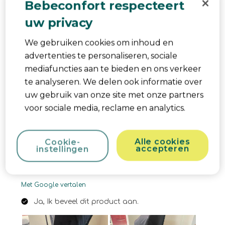
Bebeconfort respecteert
Kwaliteit van product, 5.0 van 5
5.0
uw privacy
Behulpzaam?
Melden
(
2
)
(
0
)
We gebruiken cookies om inhoud en
advertenties te personaliseren, sociale
5 van 5 sterren.
mediafuncties aan te bieden en ons verkeer
J'adore
te analyseren. We delen ook informatie over
Justine-Islem
uw gebruik van onze site met onze partners
een jaar geleden
voor sociale media, reclame en analytics.
La poussette est trop bien, bien pensée, facile à
pile et monter. Le simili cuir au niveau de la prise en
Alle cookies
Cookie-
main j'adore. Trop mignon le koala dans le carton
accepteren
instellingen
à découper. Pas encore testé car bébé n'est pas
encore là mais déjà j'adore.
Met Google vertalen
Ja, Ik beveel dit product aan.