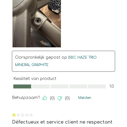
Oorspronkelijk gepost op
BBC HAZE TRIO
MINERAL GRAPHITE
Kwaliteit van product
Kwaliteit van product, 1.0 van 5
1.0
Behulpzaam?
Melden
(
0
)
(
0
)
1 van 5 sterren.
Défectueux et service client ne respectant