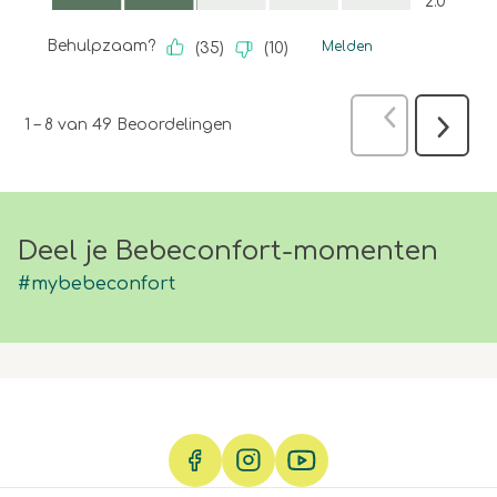
2.0
Behulpzaam?
Melden
(
35
)
(
10
)
Vorige
Beoo
1
–
8 van 49
Beoordelingen
Volgen
Beoord
Deel je Bebeconfort-momenten
#mybebeconfort