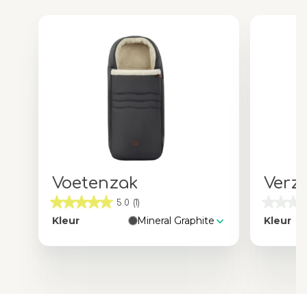
Voetenzak
Verz
5.0
(1)
Kleur
Mineral Graphite
Kleur