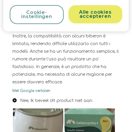
è gradevole e si integra bene nella cucina, ma il
Alle cookies
Cookie-
tempo di riscaldamento è più lungo rispetto ad
accepteren
instellingen
altri modelli. A volte, la temperatura non è
costante, il che può essere un inconveniente.
Inoltre, la compatibilità con alcuni biberon è
limitata, rendendo difficile utilizzarlo con tutti i
modelli. Anche se ha un funzionamento semplice, il
rumore durante l'uso può risultare un po’
fastidioso. In generale, è un prodotto che ha
potenziale, ma necessita di alcune migliorie per
essere davvero efficace.
Met Google vertalen
Nee, Ik beveel dit product niet aan.