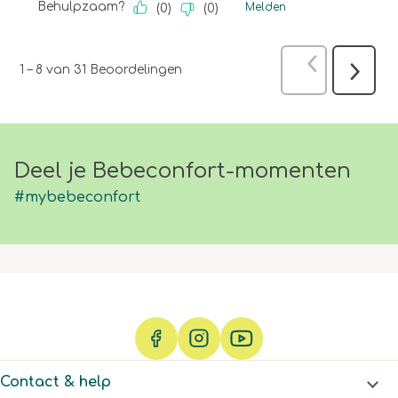
Behulpzaam?
Melden
(
0
)
(
0
)
Vorige
Beoo
1
–
8 van 31
Beoordelingen
Volgen
Beoord
Deel je Bebeconfort-momenten
#mybebeconfort
Contact & help