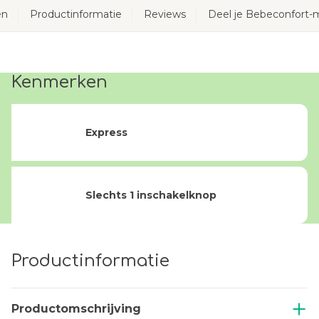
en
Productinformatie
Reviews
Deel je Bebeconfort
Kenmerken
Express
Slechts 1 inschakelknop
Productinformatie
Productomschrijving