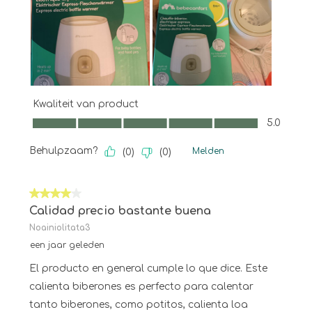
Kwaliteit van product
Kwaliteit van product, 5.0 van 5
5.0
Behulpzaam?
Melden
(
0
)
(
0
)
4 van 5 sterren.
Calidad precio bastante buena
Noainiolitata3
een jaar geleden
El producto en general cumple lo que dice. Este
calienta biberones es perfecto para calentar
tanto biberones, como potitos, calienta loa