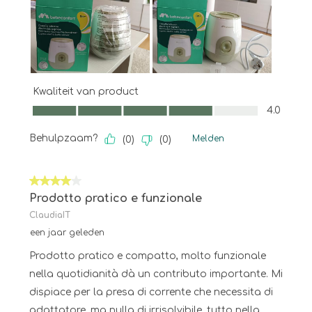
Kwaliteit van product
Kwaliteit van product, 4.0 van 5
4.0
Behulpzaam?
Melden
(
0
)
(
0
)
4 van 5 sterren.
Prodotto pratico e funzionale
ClaudiaIT
een jaar geleden
Prodotto pratico e compatto, molto funzionale
nella quotidianità dà un contributo importante. Mi
dispiace per la presa di corrente che necessita di
adattatore, ma nulla di irrisolvibile, tutto nella