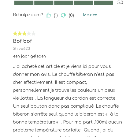
Kwaliteit van product, 5.0 van 5
5.0
Behulpzaam?
Melden
(
1
)
(
0
)
3 van 5 sterren.
Bof bof
Shiva623
een jaar geleden
J’ai acheté cet article et je viens ici pour vous
donner mon avis. Le chauffe biberon n’est pas
cher effectivement. Il est compact,
personnellement je trouve les couleurs un peux
vieillottes . La longueur du cordon est correcte .
Un seul bouton donc pas compliqué. Le chauffe
biberon s’arrête seul quand le biberon est « à la
bonne température « . Pour ma part ,100ml aucun
problème,température parfaite . Quand j’ai du