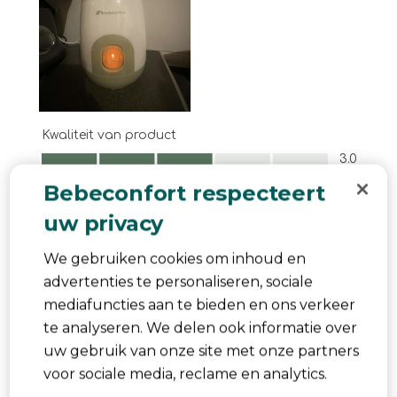
Kwaliteit van product
Kwaliteit van product, 3.0 van 5
3.0
Bebeconfort respecteert
Behulpzaam?
Melden
(
0
)
(
0
)
uw privacy
3 van 5 sterren.
We gebruiken cookies om inhoud en
Buono
advertenties te personaliseren, sociale
Sabrina scalera
mediafuncties aan te bieden en ons verkeer
een jaar geleden
te analyseren. We delen ook informatie over
Ho provato lo scaldabiberon Bébé Confort e,
uw gebruik van onze site met onze partners
sebbene abbia alcuni punti positivi, ci sono
voor sociale media, reclame en analytics.
aspetti che potrebbero essere migliorati. Il design