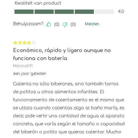
Kwaliteit van product
Kwaliteit van product, 4.0 van 5
4.0
Behulpzaam?
Melden
(
0
)
(
0
)
4 van 5 sterren.
Económico, rápido y ligero aunque no
funciona con batería
Mónica591
een jaar geleden
Calienta no sólo biberones, sino también tarros
de potitos u otros alimentos infantiles. El
funcionamiento de calentamiento es el mismo que
se utiliza cuando calientas algo al baño maría, es
decir, pide vertir una cantidad de agua al aparato
concreta, que varía según el tamaño o capacidad
del biberón o potito que quieras calentar. Mucho