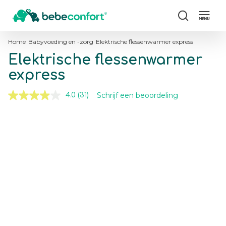
Zoek
Home
Babyvoeding en -zorg
Elektrische flessenwarmer express
Elektrische flessenwarmer
express
Schrijf een beoordeling
4.0
(31)
Lees
31
beoordelingen.
Skip
Skip
Dezelfde
to
to
paginalink.
the
the
end
beginning
of
of
the
the
images
images
gallery
gallery