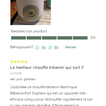
Kwaliteit van product
Kwaliteit van product, 5.0 van 5
5.0
Behulpzaam?
Melden
(
0
)
(
0
)
5 van 5 sterren.
Le meilleur chauffe biberon qui soit !!
Linda38
een jaar geleden
J'adoreee ce chauffe-biberon électrique
Bebeconfort Express qui est un appareil très
efficace conçu pour réchauffer rapidement le lait
ou les aliments de bébé. Effectivement le