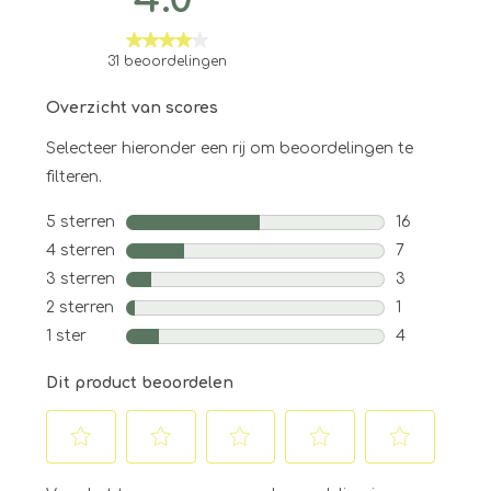
31 beoordelingen
Overzicht van scores
Selecteer hieronder een rij om beoordelingen te
filteren.
5 sterren
sterren
16
16 beoordeli
4 sterren
sterren
7
7 beoordelin
3 sterren
sterren
3
3 beoordeli
2 sterren
sterren
1
1 beoordelin
1 ster
sterren
4
4 beoordelin
Dit product beoordelen
Selecteer
Selecteer
Selecteer
Selecteer
Selecteer