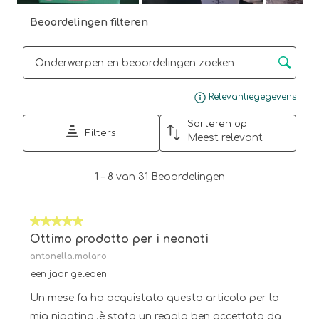
Beoordelingen filteren
Onderwerpen en beoordelingen zoeken per regio
Gee
Relevantiegegevens
Sorteren op
Filters
Meest relevant
1
1
–
8 van 31
Beoordelingen
tot
8
van
5 van 5 sterren.
31
Beoordelingen.
Ottimo prodotto per i neonati
antonella.molaro
een jaar geleden
Un mese fa ho acquistato questo articolo per la
mia nipotina ,è stato un regalo ben accettato da