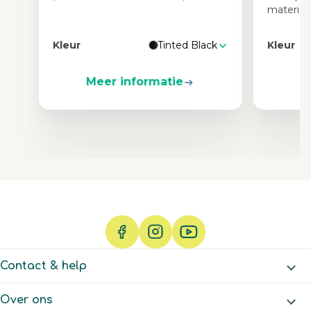
materia
Kleur
Tinted Black
Kleur
Meer informatie
M
Contact & help
Over ons