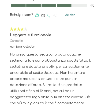
Kwaliteit van product, 4.0 van 5
4.0
Behulpzaam?
Melden
(
2
)
(
0
)
4 van 5 sterren.
Leggero e funzionale
Carmelin
een jaar geleden
Ho preso questo seggiolino auto qualche
settimana fa e sono abbastanza soddisfatta. Il
sediolino è dotato di isofix, per cui saldamente
ancorabile al sedile dell'auto. Non ha cinture
proprie ma usa la cintura e a tre punti in
dotazione all'auto. Si tratta di un prodotto
utilizzabile fino ai 12 anni, per cui ha un
poggiatesta regolabile in 14 altezze diverse. Ciò
che più mi è piaciuto è che è completamente