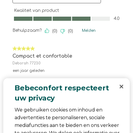
Kwaliteit van product
Kwaliteit van product, 4.0 van 5
4.0
Behulpzaam?
Melden
(
0
)
(
0
)
5 van 5 sterren.
Compact et confortable
Deborah 77230
een jaar geleden
Depuis plus d'un mois j'utilise ce siège qui est
Bebeconfort respecteert
parfait. Il est compact ne prends pas la place du
uw privacy
milieu de la voiture. Mais cela n'est pas au
détriment du confort. Validé par mon fils. Point
We gebruiken cookies om inhoud en
d'amélioration peut être la qualité du tissu il
advertenties te personaliseren, sociale
s'abîme vite et se retire parfois lorsque l'enfant
mediafuncties aan te bieden en ons verkeer
s'installe