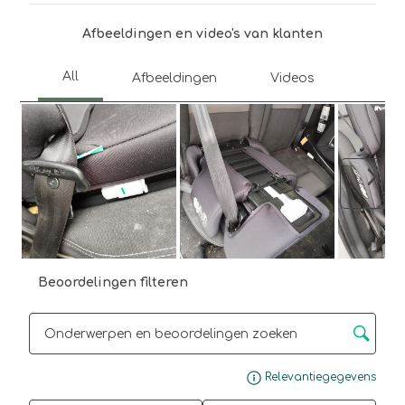
open
open
open
open
open
je
je
je
je
je
Afbeeldingen en video's van klanten
een
een
een
een
een
vragenformulier.
vragenformulier.
vragenformulier.
vragenformulier.
vragenformulier.
Volg
Beoordelingen filteren
Onderwerpen en beoordelingen zoeken per regio
Gee
Relevantiegegevens