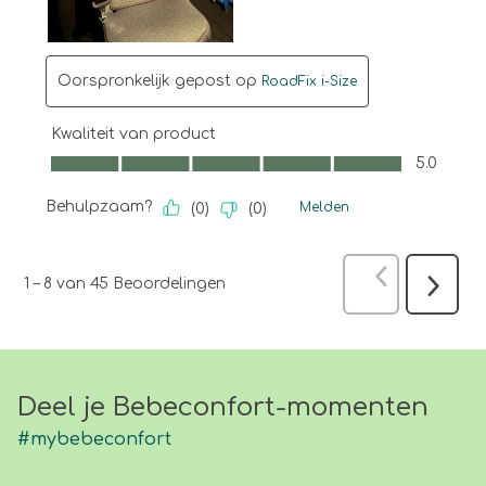
Oorspronkelijk gepost op
RoadFix i-Size
Kwaliteit van product
Kwaliteit van product, 5.0 van 5
5.0
Behulpzaam?
Melden
(
0
)
(
0
)
Vorige
Beoo
1
–
8 van 45
Beoordelingen
Volgen
Beoord
Deel je Bebeconfort-momenten
#mybebeconfort