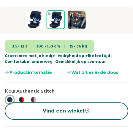
3.5 - 12 J
100 - 150 cm
15 - 36 kg
Groeit mee met je kindje
|
Veiligheid op elke leeftijd
|
Comfortabel onderweg
|
Gemakkelijk op avontuur
Productinformatie
Wat zit er in de doos
Kleur
Authentic Stitch
Vind een winkel