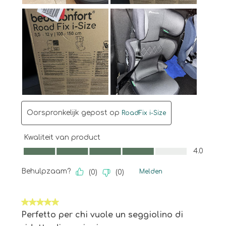
Oorspronkelijk gepost op
RoadFix i-Size
Kwaliteit van product
Kwaliteit van product, 4.0 van 5
4.0
Behulpzaam?
Melden
(
0
)
(
0
)
5 van 5 sterren.
Perfetto per chi vuole un seggiolino di