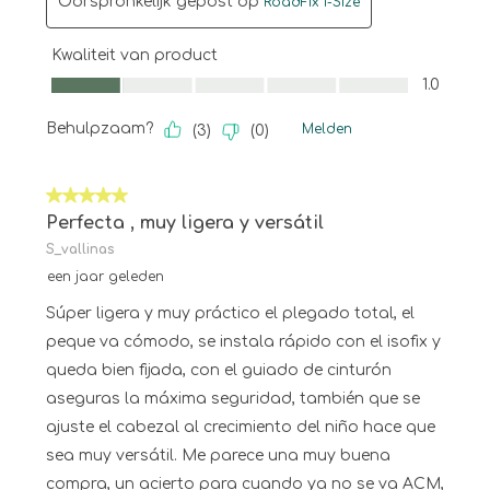
Oorspronkelijk gepost op
RoadFix i-Size
Kwaliteit van product
Kwaliteit van product, 1.0 van 5
1.0
Behulpzaam?
Melden
(
3
)
(
0
)
5 van 5 sterren.
Perfecta , muy ligera y versátil
S_vallinas
een jaar geleden
Súper ligera y muy práctico el plegado total, el
peque va cómodo, se instala rápido con el isofix y
queda bien fijada, con el guiado de cinturón
aseguras la máxima seguridad, también que se
ajuste el cabezal al crecimiento del niño hace que
sea muy versátil. Me parece una muy buena
compra, un acierto para cuando ya no se va ACM,