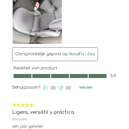
Oorspronkelijk gepost op
RoadFix i-Size
Kwaliteit van product
Kwaliteit van product, 5.0 van 5
5.0
Behulpzaam?
Melden
(
0
)
(
0
)
5 van 5 sterren.
Ligera, versátil y práctica
Anoniem
een jaar geleden