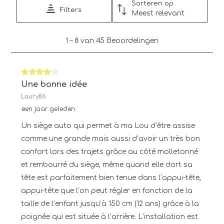
Sorteren op
Filters
Meest relevant
1
1
–
8 van 45
Beoordelingen
tot
8
van
4 van 5 sterren.
45
Beoordelingen.
Une bonne idée
Laury86
een jaar geleden
Un siège auto qui permet à ma Lou d’être assise
comme une grande mais aussi d’avoir un très bon
confort lors des trajets grâce au côté molletonné
et rembourré du siège, même quand elle dort sa
tête est parfaitement bien tenue dans l’appui-tête,
appui-tête que l’on peut régler en fonction de la
taille de l’enfant jusqu’à 150 cm (12 ans) grâce à la
poignée qui est située à l’arrière. L’installation est