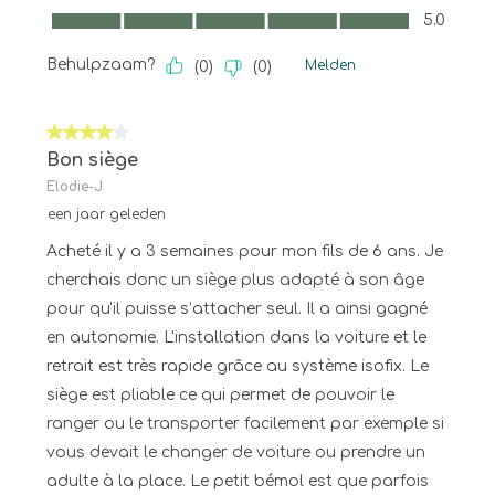
Kwaliteit van product, 5.0 van 5
5.0
Behulpzaam?
Melden
(
0
)
(
0
)
4 van 5 sterren.
Bon siège
Elodie-J
een jaar geleden
Acheté il y a 3 semaines pour mon fils de 6 ans. Je
cherchais donc un siège plus adapté à son âge
pour qu'il puisse s’attacher seul. Il a ainsi gagné
en autonomie. L'installation dans la voiture et le
retrait est très rapide grâce au système isofix. Le
siège est pliable ce qui permet de pouvoir le
ranger ou le transporter facilement par exemple si
vous devait le changer de voiture ou prendre un
adulte à la place. Le petit bémol est que parfois