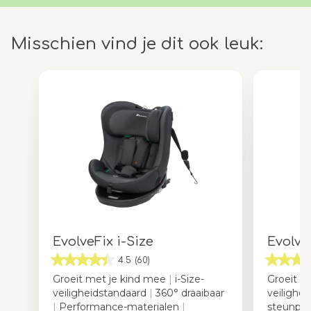
Misschien vind je dit ook leuk:
EvolveFix i-Size
Evolve
4.5
(60)
Groeit met je kind mee
|
i-Size-
Groeit m
veiligheidstandaard
|
360° draaibaar
veilighe
|
Performance-materialen
|
steunpo