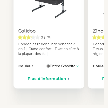
Calidoo
Zina
3.2
(19)
Cododo et lit bébé indépendant 2-
Cododo 
en-1
|
Grand confort
|
Fixation sûre à
Tissus en
la plupart des lits
|
régler
|
Couleur
Tinted Graphite
Couleur
Plus d'information
Pl