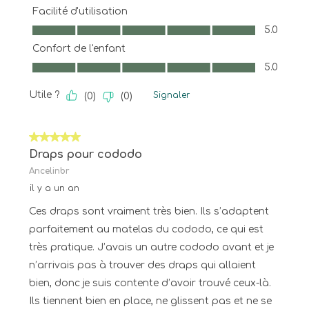
Facilité d'utilisation
Facilité d'utilisation, 5.0 sur 5
5.0
Confort de l'enfant
Confort de l'enfant, 5.0 sur 5
5.0
Utile ?
Signaler
(
0
)
(
0
)
5 sur 5 étoiles.
Draps pour cododo
Ancelinbr
il y a un an
Ces draps sont vraiment très bien. Ils s’adaptent
parfaitement au matelas du cododo, ce qui est
très pratique. J’avais un autre cododo avant et je
n’arrivais pas à trouver des draps qui allaient
bien, donc je suis contente d’avoir trouvé ceux-là.
Ils tiennent bien en place, ne glissent pas et ne se