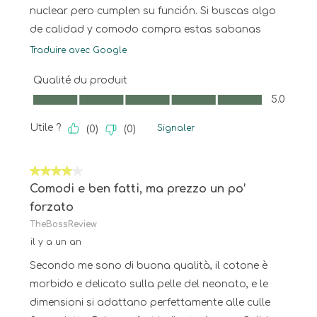
nuclear pero cumplen su función. Si buscas algo
de calidad y comodo compra estas sabanas
Traduire avec Google
Qualité du produit
Qualité du produit, 5.0 sur 5
5.0
Utile ?
Signaler
(
0
)
(
0
)
4 sur 5 étoiles.
Comodi e ben fatti, ma prezzo un po’
forzato
TheBossReview
il y a un an
Secondo me sono di buona qualità, il cotone è
morbido e delicato sulla pelle del neonato, e le
dimensioni si adattano perfettamente alle culle