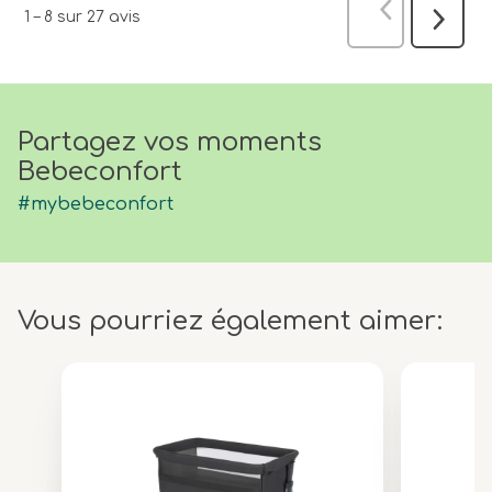
Précédent
a
1
–
8 sur 27
avis
Suivant
avis
Partagez vos moments
Bebeconfort
#mybebeconfort
Vous pourriez également aimer: