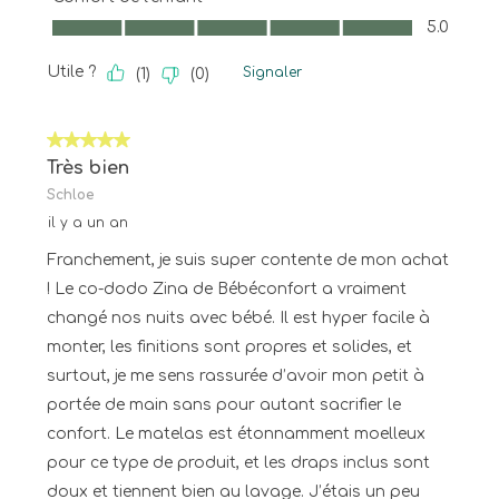
Confort de l'enfant, 5.0 sur 5
5.0
Utile ?
Signaler
(
1
)
(
0
)
5 sur 5 étoiles.
Très bien
Schloe
il y a un an
Franchement, je suis super contente de mon achat
! Le co-dodo Zina de Bébéconfort a vraiment
changé nos nuits avec bébé. Il est hyper facile à
monter, les finitions sont propres et solides, et
surtout, je me sens rassurée d’avoir mon petit à
portée de main sans pour autant sacrifier le
confort. Le matelas est étonnamment moelleux
pour ce type de produit, et les draps inclus sont
doux et tiennent bien au lavage. J’étais un peu