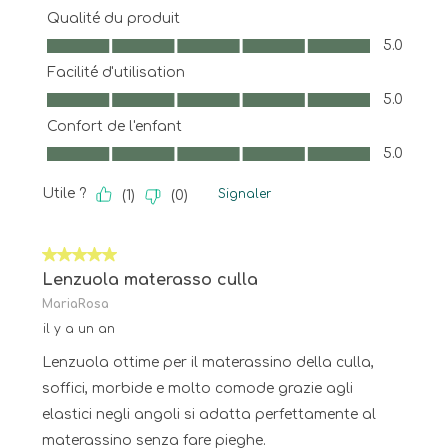
Qualité du produit
Qualité du produit, 5.0 sur 5
5.0
Facilité d'utilisation
Facilité d'utilisation, 5.0 sur 5
5.0
Confort de l'enfant
Confort de l'enfant, 5.0 sur 5
5.0
Utile ?
Signaler
(
1
)
(
0
)
5 sur 5 étoiles.
Lenzuola materasso culla
MariaRosa
il y a un an
Lenzuola ottime per il materassino della culla,
soffici, morbide e molto comode grazie agli
elastici negli angoli si adatta perfettamente al
materassino senza fare pieghe.