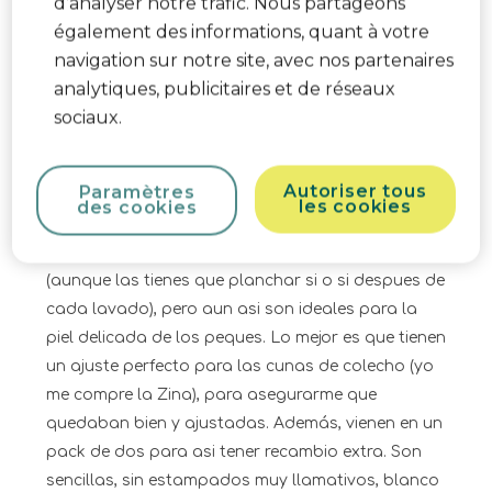
d’analyser notre trafic. Nous partageons
également des informations, quant à votre
5 sur 5 étoiles.
navigation sur notre site, avec nos partenaires
sabanas suaves 100% algodon
analytiques, publicitaires et de réseaux
Marta M
sociaux.
il y a un an
Si buscas unas sábanas cómodas para la cuna
Autoriser tous
Paramètres
de tu bebe estas la verdad que son una opción
les cookies
des cookies
bastante buena. Están hechas de algodón 100%,
lo que las hace supersuaves y transpirables
(aunque las tienes que planchar si o si despues de
cada lavado), pero aun asi son ideales para la
piel delicada de los peques. Lo mejor es que tienen
un ajuste perfecto para las cunas de colecho (yo
me compre la Zina), para asegurarme que
quedaban bien y ajustadas. Además, vienen en un
pack de dos para asi tener recambio extra. Son
sencillas, sin estampados muy llamativos, blanco