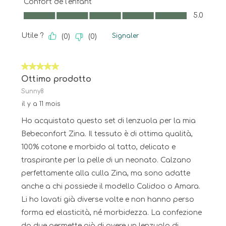
Confort de l'enfant
Confort de l'enfant, 5.0 sur 5
5.0
Utile ?
Signaler
(
0
)
(
0
)
5 sur 5 étoiles.
Ottimo prodotto
Sunny8
il y a 11 mois
Ho acquistato questo set di lenzuola per la mia
Bebeconfort Zina. Il tessuto è di ottima qualità,
100% cotone e morbido al tatto, delicato e
traspirante per la pelle di un neonato. Calzano
perfettamente alla culla Zina, ma sono adatte
anche a chi possiede il modello Calidoo o Amara.
Li ho lavati già diverse volte e non hanno perso
forma ed elasticità, né morbidezza. La confezione
da due permette già di avere un lenzuolo di