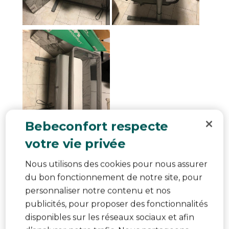
Bebeconfort respecte
Qualité du produit
votre vie privée
Qualité du produit, 5.0 sur 5
5.0
Facilité d'utilisation
Nous utilisons des cookies pour nous assurer
Facilité d'utilisation, 5.0 sur 5
5.0
du bon fonctionnement de notre site, pour
Confort de l'enfant
personnaliser notre contenu et nos
Confort de l'enfant, 5.0 sur 5
5.0
publicités, pour proposer des fonctionnalités
disponibles sur les réseaux sociaux et afin
Utile ?
Signaler
(
0
)
(
0
)