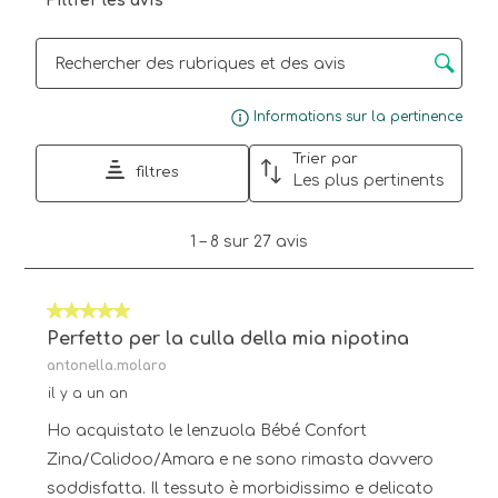
Filtrer les avis
Zone de recherche de sujet et d'avis
Affi
Informations sur la pertinence
Trier par
filtres
Les plus pertinents
1
1
–
8 sur 27
avis
à
8
sur
5 sur 5 étoiles.
27
avis.
Perfetto per la culla della mia nipotina
antonella.molaro
il y a un an
Ho acquistato le lenzuola Bébé Confort
Zina/Calidoo/Amara e ne sono rimasta davvero
soddisfatta. Il tessuto è morbidissimo e delicato