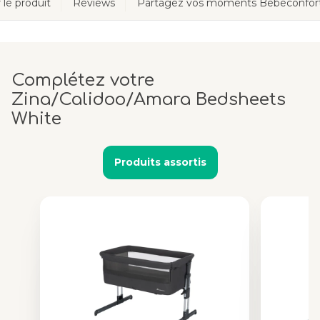
 le produit
Reviews
Partagez vos moments Bebeconfor
Complétez votre
Zina/Calidoo/Amara Bedsheets
White
Produits assortis