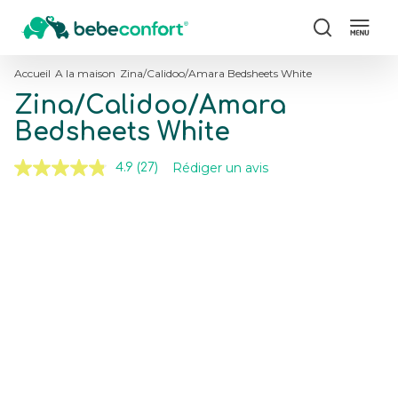
Chercher
Accueil
A la maison
Zina/Calidoo/Amara Bedsheets White
Zina/Calidoo/Amara
Bedsheets White
Rédiger un avis
4.9
(27)
Lire
27
avis.
Skip
Skip
Lien
to
to
sur
the
the
la
même
end
beginning
page.
of
of
the
the
images
images
gallery
gallery