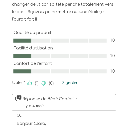
changer de lit car sa tete penche totalement vers
le bas ! Si javais pu ne mettre aucune étoile je
l'aurait fait !!
Qualité du produit
Qualité du produit, 1.0 sur 5
1.0
Facilité d'utilisation
Facilité d'utilisation, 1.0 sur 5
1.0
Confort de l'enfant
Confort de l'enfant, 1.0 sur 5
1.0
Utile ?
Signaler
(
1
)
(
0
)
Réponse de Bébé Confort :
il y a 4 mois
CC
Bonjour Clara,
