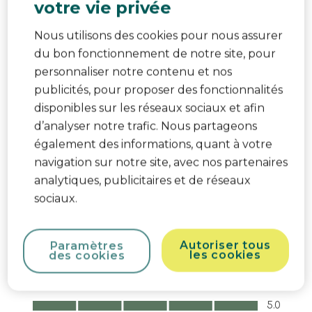
votre vie privée
colechao a parte mais macio o meu bebé não
tinha um sono tranquilo
Nous utilisons des cookies pour nous assurer
Traduire avec Google
du bon fonctionnement de notre site, pour
Les plus du produit
Design
personnaliser notre contenu et nos
publicités, pour proposer des fonctionnalités
Non, Je ne recommande pas ce produit.
disponibles sur les réseaux sociaux et afin
d’analyser notre trafic. Nous partageons
également des informations, quant à votre
navigation sur notre site, avec nos partenaires
analytiques, publicitaires et de réseaux
sociaux.
Autoriser tous
Paramètres
Qualité du produit
les cookies
des cookies
Qualité du produit, 3.0 sur 5
3.0
Facilité d'utilisation
Facilité d'utilisation, 5.0 sur 5
5.0