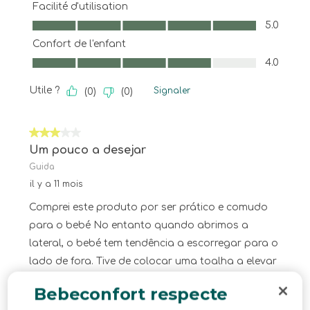
Facilité d'utilisation
Facilité d'utilisation, 5.0 sur 5
5.0
Confort de l'enfant
Confort de l'enfant, 4.0 sur 5
4.0
Utile ?
Signaler
(
0
)
(
0
)
3 sur 5 étoiles.
Um pouco a desejar
Guida
il y a 11 mois
Comprei este produto por ser prático e comudo
para o bebé No entanto quando abrimos a
lateral, o bebé tem tendência a escorregar para o
lado de fora. Tive de colocar uma toalha a elevar
o colechao, e por falar em colechao e super
Bebeconfort respecte
desconfortável… muito duro Tive de comprar um