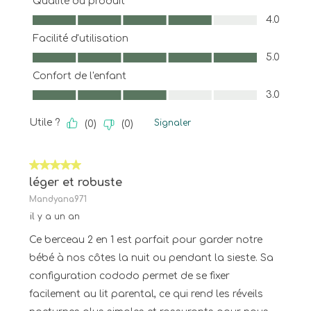
Qualité du produit
Qualité du produit, 4.0 sur 5
4.0
Facilité d'utilisation
Facilité d'utilisation, 5.0 sur 5
5.0
Confort de l'enfant
Confort de l'enfant, 3.0 sur 5
3.0
Utile ?
Signaler
(
0
)
(
0
)
5 sur 5 étoiles.
léger et robuste
Mandyana971
il y a un an
Ce berceau 2 en 1 est parfait pour garder notre
bébé à nos côtes la nuit ou pendant la sieste. Sa
configuration cododo permet de se fixer
facilement au lit parental, ce qui rend les réveils