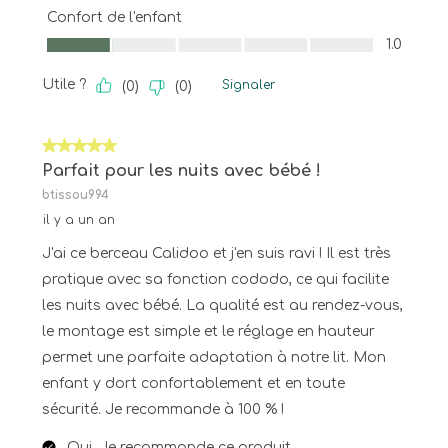
Confort de l'enfant
Confort de l'enfant, 1.0 sur 5
1.0
Utile ?
Signaler
(
0
)
(
0
)
5 sur 5 étoiles.
Parfait pour les nuits avec bébé !
btissou994
il y a un an
J'ai ce berceau Calidoo et j'en suis ravi ! Il est très
pratique avec sa fonction cododo, ce qui facilite
les nuits avec bébé. La qualité est au rendez-vous,
le montage est simple et le réglage en hauteur
permet une parfaite adaptation à notre lit. Mon
enfant y dort confortablement et en toute
sécurité. Je recommande à 100 % !
Oui, Je recommande ce produit.