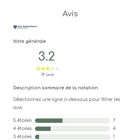
Avis
Note générale
3.2
19 avis
Description sommaire de la notation
Sélectionnez une ligne ci-dessous pour filtrer les
avis.
5 étoiles
étoiles
7
7 avis avec 5
4 étoiles
étoiles
4
4 avis avec 4
3 étoiles
étoiles
1