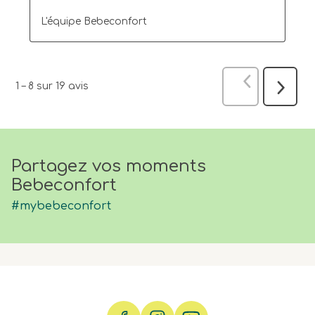
L'équipe Bebeconfort
Précédent
a
1
–
8 sur 19
avis
Suivant
avis
Partagez vos moments
Bebeconfort
#mybebeconfort