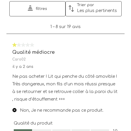
Trier par
filtres
Les plus pertinents
1
1
–
8 sur 19
avis
à
8
sur
1 sur 5 étoiles.
19
avis.
Qualité médiocre
Caro02
il y a 2 ans
Ne pas acheter ! Lit qui penche du côté amovible !
Très dangereux, mon fils d’un mois réussi presque
à se retourner et se retrouve coller à la paroi du lit
, risque d’étouffement +++
Non, Je ne recommande pas ce produit.
Qualité du produit
Qualité du produit, 1.0 sur 5