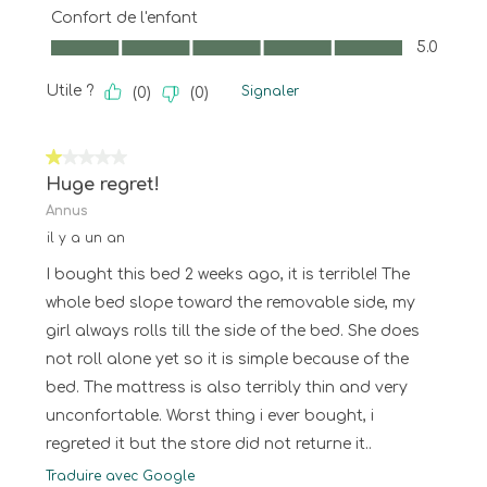
Confort de l'enfant
Confort de l'enfant, 5.0 sur 5
5.0
Utile ?
Signaler
(
0
)
(
0
)
1 sur 5 étoiles.
Huge regret!
Annus
il y a un an
I bought this bed 2 weeks ago, it is terrible! The
whole bed slope toward the removable side, my
girl always rolls till the side of the bed. She does
not roll alone yet so it is simple because of the
bed. The mattress is also terribly thin and very
unconfortable. Worst thing i ever bought, i
regreted it but the store did not returne it..
Traduire avec Google