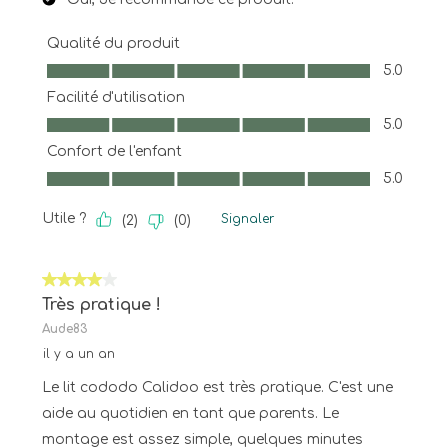
Qualité du produit
Qualité du produit, 5.0 sur 5
5.0
Facilité d'utilisation
Facilité d'utilisation, 5.0 sur 5
5.0
Confort de l'enfant
Confort de l'enfant, 5.0 sur 5
5.0
Utile ?
Signaler
(
2
)
(
0
)
4 sur 5 étoiles.
Très pratique !
Aude83
il y a un an
Le lit cododo Calidoo est très pratique. C'est une
aide au quotidien en tant que parents. Le
montage est assez simple, quelques minutes