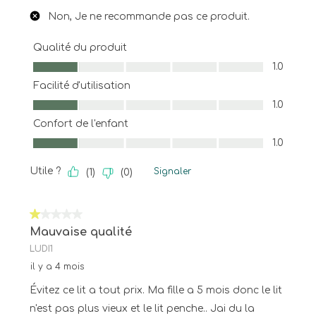
Non, Je ne recommande pas ce produit.
Qualité du produit
Qualité du produit, 1.0 sur 5
1.0
Facilité d'utilisation
Facilité d'utilisation, 1.0 sur 5
1.0
Confort de l'enfant
Confort de l'enfant, 1.0 sur 5
1.0
Utile ?
Signaler
(
1
)
(
0
)
1 sur 5 étoiles.
Mauvaise qualité
LUDI1
il y a 4 mois
Évitez ce lit a tout prix. Ma fille a 5 mois donc le lit
n'est pas plus vieux et le lit penche.. Jai du la