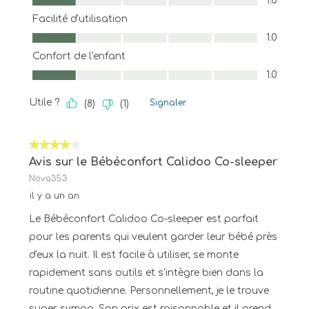
1.0
Facilité d'utilisation
Facilité d'utilisation, 1.0 sur 5
1.0
Confort de l'enfant
Confort de l'enfant, 1.0 sur 5
1.0
Utile ?
Signaler
(
8
)
(
1
)
4 sur 5 étoiles.
Avis sur le Bébéconfort Calidoo Co-sleeper
Nova353
il y a un an
Le Bébéconfort Calidoo Co-sleeper est parfait
pour les parents qui veulent garder leur bébé près
d'eux la nuit. Il est facile à utiliser, se monte
rapidement sans outils et s'intègre bien dans la
routine quotidienne. Personnellement, je le trouve
super sympa. Son prix est raisonnable et il prend