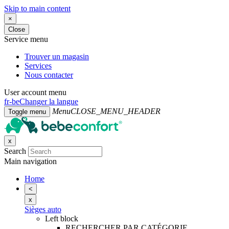
Skip to main content
×
Close
Service menu
Trouver un magasin
Services
Nous contacter
User account menu
fr-be
Changer la langue
Menu
CLOSE_MENU_HEADER
Toggle menu
x
Search
Main navigation
Home
<
x
Sièges auto
Left block
RECHERCHER PAR CATÉGORIE