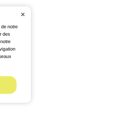
 de notre
er des
 notre
vigation
éseaux