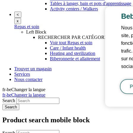
Tables à langer, bain et pots d'apprentissage
Activity centers / Walkers
Beb
<
x
Repas et soin
Nous 
Left Block
site,
RECHERCHER PAR CATÉGORIE
Voir tout Repas et soin
fonct
Care / Infant health
trafi
Heating and sterilization
sur n
Biberonnerie et allaitement
socia
Trouver un magasin
Services
Nous contacter
P
fr-be
Changer la langue
fr-be
Changer la langue
Search
Product search mobile block
Search