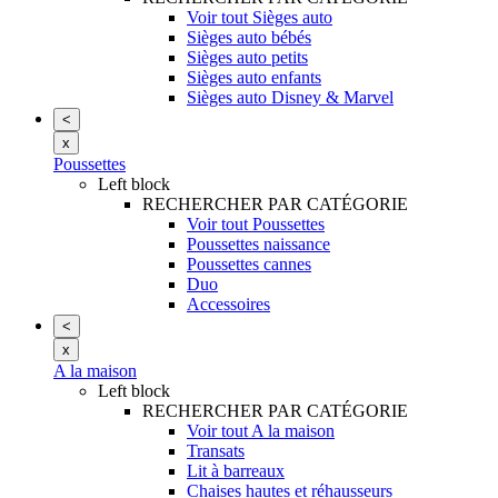
Voir tout Sièges auto
Sièges auto bébés
Sièges auto petits
Sièges auto enfants
Sièges auto Disney & Marvel
<
x
Poussettes
Left block
RECHERCHER PAR CATÉGORIE
Voir tout Poussettes
Poussettes naissance
Poussettes cannes
Duo
Accessoires
<
x
A la maison
Left block
RECHERCHER PAR CATÉGORIE
Voir tout A la maison
Transats
Lit à barreaux
Chaises hautes et réhausseurs