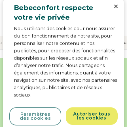
Bebeconfort respecte
votre vie privée
Voir plus d'informations sur le
produit
Nous utilisons des cookies pour nous assurer
du bon fonctionnement de notre site, pour
uit?
Informations sur le produit
Reviews
Partagez v
personnaliser notre contenu et nos
publicités, pour proposer des fonctionnalités
disponibles sur les réseaux sociaux et afin
Pourquoi choisir ce produit?
d’analyser notre trafic. Nous partageons
également des informations, quant à votre
Conserve le lait froid ou chaud
navigation sur notre site, avec nos partenaires
pendant des heures
analytiques, publicitaires et de réseaux
sociaux.
Isolation en chanvre naturel
Autoriser tous
Paramètres
les cookies
des cookies