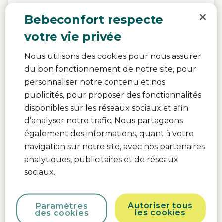
Bebeconfort respecte
votre vie privée
Nous utilisons des cookies pour nous assurer
du bon fonctionnement de notre site, pour
personnaliser notre contenu et nos
publicités, pour proposer des fonctionnalités
disponibles sur les réseaux sociaux et afin
d’analyser notre trafic. Nous partageons
également des informations, quant à votre
navigation sur notre site, avec nos partenaires
analytiques, publicitaires et de réseaux
sociaux.
Sac à dos à langer
0.0
(0)
Autoriser tous
Paramètres
les cookies
des cookies
Matelas à langer inclus
|
Pratique en déplacement
|