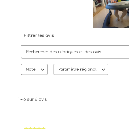
Filtrer les avis
Zone de recherche de sujet et d'avis
Note
Paramètre régional
1
à
6
1
–
6 sur 6
avis
sur
6
avis.