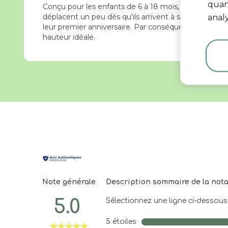
quant
Conçu pour les enfants de 6 à 18 mois, Explorer cont
déplacent un peu dès qu'ils arrivent à se relever (e
analy
leur premier anniversaire. Par conséquent, mieux vau
hauteur idéale.
Note générale
Description sommaire de la not
5.0
Sélectionnez une ligne ci-dessous p
5 étoiles
étoiles