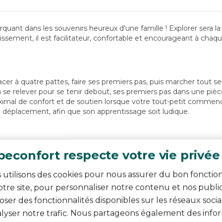
nt dans les souvenirs heureux d'une famille ! Explorer sera la m
ssement, il est facilitateur, confortable et encourageant à chaq
lacer à quatre pattes, faire ses premiers pas, puis marcher tout
s à se relever pour se tenir debout, ses premiers pas dans une pi
ximal de confort et de soutien lorsque votre tout-petit commenc
n déplacement, afin que son apprentissage soit ludique.
econfort respecte votre vie privée
icile à la vitesse de la lumière dans Explorer, vous pouvez simp
 bébé a rechargé ses batteries pour repartir, il se déplie en un 
 utilisons des cookies pour nous assurer du bon fonct
rer est très facile à nettoyer. Avec 3 positions de hauteur régl
 renforcent.
tre site, pour personnaliser notre contenu et nos public
ser des fonctionnalités disponibles sur les réseaux socia
alyser notre trafic. Nous partageons également des infor