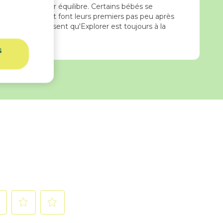
 force et à leur équilibre. Certains bébés se
, mais la plupart font leurs premiers pas peu après
lables garantissent qu'Explorer est toujours à la
s
ctionnez
Sélectionnez
Sélectionnez