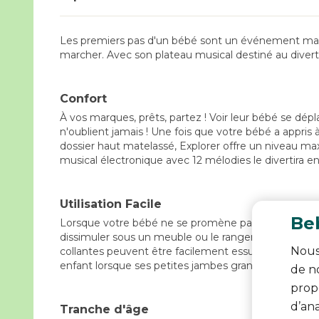
Les premiers pas d'un bébé sont un événement marqua
marcher. Avec son plateau musical destiné au diverti
Confort
À vos marques, prêts, partez ! Voir leur bébé se dép
n'oublient jamais ! Une fois que votre bébé a appri
dossier haut matelassé, Explorer offre un niveau ma
musical électronique avec 12 mélodies le divertira e
Utilisation Facile
Beb
Lorsque votre bébé ne se promène pas dans votre dom
dissimuler sous un meuble ou le ranger. Dès que votre
Nous
collantes peuvent être facilement essuyées car Explo
enfant lorsque ses petites jambes grandissent et se
de no
propo
d’an
Tranche d'âge