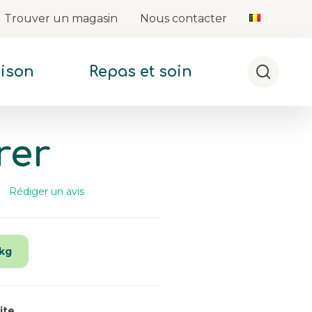
Trouver un magasin
Nous contacter
aison
Repas et soin
Cherche
rer
Rédiger un avis
re
s.
en
r
 kg
ême
ge.
ite