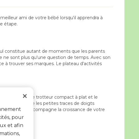
eilleur ami de votre bébé lorsqu'il apprendra à
ue étape.
 seul constitue autant de moments que les parents
èce ne sont plus qu'une question de temps. Avec son
e à trouver ses marques. Le plateau d'activités
lement plier le trotteur compact à plat et le
clin d'œil. Même les petites traces de doigts
ionnement
ables, Explorer accompagne la croissance de votre
ités, pour
ux et afin
mations,