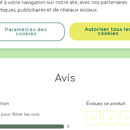
 à votre navigation sur notre site, avec nos partenaires
ribue au développement de la confiance des bébés, ainsi qu'a leur
t marchent en se tenant au canapé ou à la table basse) vers 9 mois
tiques, publicitaires et de réseaux sociaux.
t être préparé. Lorsque bébé est prêt, 3 positions de hauteur rég
Autoriser tous le
Paramètres des
cookies
cookies
Avis
ation
Évaluez ce produit
our filtrer les avis.
6
Sélectionnez
Sélectionnez
Séle