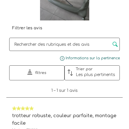
Filtrer les avis
Zone de recherche de sujet et d'avis
Affi
Informations sur la pertinence
Trier par
filtres
Les plus pertinents
1
1
–
1 sur 1
avis
à
1
sur
5 sur 5 étoiles.
1
avis.
trotteur robuste, couleur parfaite, montage
facile