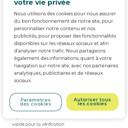
votre vie privée
1 avis
Nous utilisons des cookies pour nous assurer
Description sommaire de la notation
du bon fonctionnement de notre site, pour
Sélectionnez une ligne ci-dessous pour filtrer les
personnaliser notre contenu et nos
avis.
publicités, pour proposer des fonctionnalités
disponibles sur les réseaux sociaux et afin
5 étoiles
étoiles
1
d’analyser notre trafic. Nous partageons
1 avis avec 5
4 étoiles
étoiles
0
également des informations, quant à votre
0 avis avec 4
3 étoiles
étoiles
0
navigation sur notre site, avec nos partenaires
0 avis avec 3
2 étoiles
étoiles
0
analytiques, publicitaires et de réseaux
0 avis avec 2
1 étoile
étoiles
0
sociaux.
0 avis avec 1
Évaluez ce produit
Autoriser tous
Paramètres
les cookies
des cookies
Sélectionnez
Sélectionnez
Sélectionnez
Sélectionnez
Sélectionnez
pour
pour
pour
pour
pour
L'ajout d'un avis nécessite une adresse e-mail
attribuer
attribuer
attribuer
attribuer
attribuer
valide pour la vérification