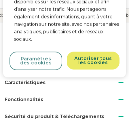
disponibles sur les réseaux sociaux et afin
d’analyser notre trafic. Nous partageons
ions sur le produit
Reviews
Partagez vos moments Beb
également des informations, quant à votre
navigation sur notre site, avec nos partenaires
analytiques, publicitaires et de réseaux
sociaux.
Informations sur le produit
Autoriser tous
Paramètres
les cookies
des cookies
Description du produit
Caractéristiques
Fonctionnalités
Sécurité du produit & Téléchargements