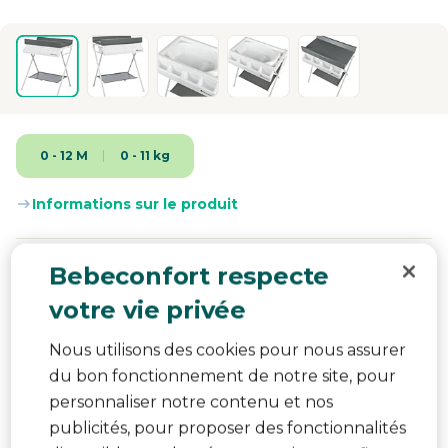
0 - 12 M
0 - 11 kg
Informations sur le produit
Couleur
Mineral Gray
Bebeconfort respecte
votre vie privée
Trouvez un magasin
Nous utilisons des cookies pour nous assurer
du bon fonctionnement de notre site, pour
personnaliser notre contenu et nos
Voir plus d'informations sur le
publicités, pour proposer des fonctionnalités
produit