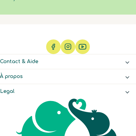
soumission.
soumission.
soumission.
soumission.
soumission.
Contact & Aide
À propos
Legal